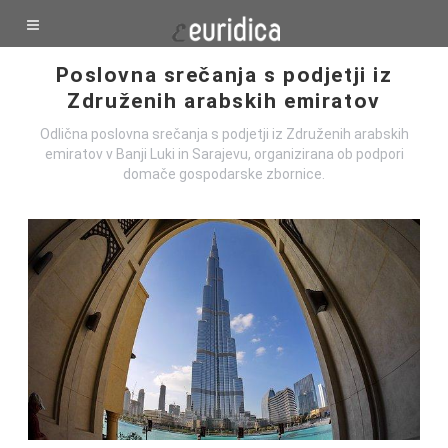
Poslovna srečanja s podjetji iz
Združenih arabskih emiratov
Odlična poslovna srečanja s podjetji iz Združenih arabskih
emiratov v Banji Luki in Sarajevu, organizirana ob podpori
domače gospodarske zbornice.