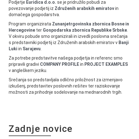
Podjetje
Euridica d.o.o.
se je pridružilo pobudi za
povezovanje podjetij iz
Združenih arabskih emiratov
in
domačega gospodarstva.
Program organizirata
Zunanjetrgovinska zbornica Bosne in
Hercegovine
ter
Gospodarska zbornica Republike Srbske
.
V okviru pobude smo organizirali in izvedli poslovna srečanja
s predstavniki podjetij iz Združenih arabskih emiratov v
Banji
Luki
in
Sarajevu
.
Za potrebe predstavitve našega podjetja in referenc smo
pripravili gradivi
COMPANY PROFILE
in
PROJECT EXAMPLES
v angleškem jeziku.
Srečanja so predstavljala odlično priložnost za izmenjavo
izkušenj, predstavitev poslovnih rešitev ter raziskovanje
možnosti za prihodnje sodelovanje na mednarodnih trgih.
Zadnje novice