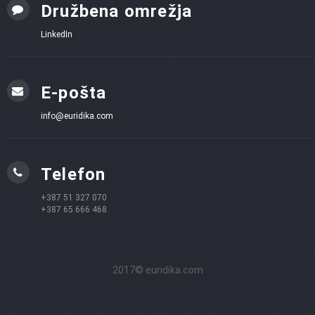
Družbena omrežja
LinkedIn
E-pošta
info@euridika.com
Telefon
+387 51 327 070
+387 65 666 468
2017© euridika.com